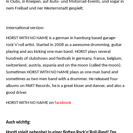
in Clubs, in Kneipen, auf Auto- und Motorrad-Events, und sogar in
nem Freibad und ner Westernstadt gespielt.
International version:
HORST WITH NO NAME is a german in hamburg based garage-
rock’n’roll artist. Started in 2008 as a awesome drumming, guitar
playing and ass kicking one man band. HORST plays several
hundreds of clubshows and festivals in germany, france, belgium,
switzerland, austria, espania and on the moon (called the moon).
Sometimes HORST WITH NO NAME plays as one man band and
sometimes as two men band with a drummer. He released four
albums on PART Records, he is a great kisser and dancer, and also a
good driver.
HORST WITH NO NAME on
facebook
Auch wichtig:
Horsti spielt nebenbei in einer flotten Rock'n'Roll-Band! Das